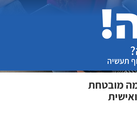
?
וף תעשיה
מה מובטחת
אישית