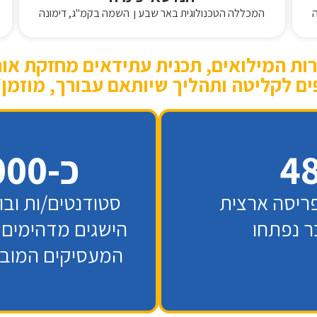
המכללה הטכנולוגית באר שבע ן השמה בקמ"ג, דימונה
רות המילואים, תכנית עתידאים מחזקת או
פים לקליטה ותהליך שיותאם עבורך, מוזמן
4
כ-1,000
ריסה ארצית
סטודנטים/ות ובו
 נפתחו
הישגים מדהימים 
המעסיקים המוב