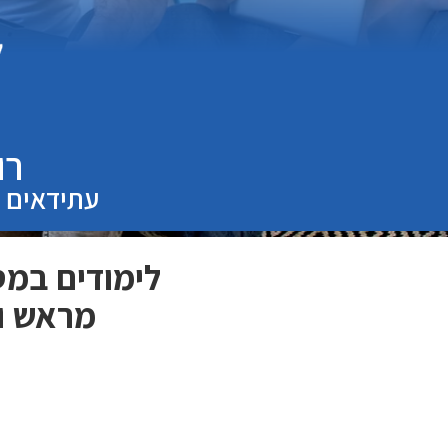
רו
עתידאים ה
לימודים במ
מראש ו